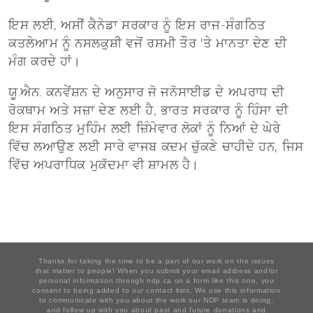
ਇਸ ਲਈ, ਅਸੀਂ ਕੈਨੇਡਾ ਸਰਕਾਰ ਨੂੰ ਇਸ ਰਾਜ-ਸੰਗਠਿਤ
ਕਤਲੇਆਮ ਨੂੰ ਨਸਲਕੁਸ਼ੀ ਵਜੋਂ ਰਸਮੀ ਤੌਰ 'ਤੇ ਮਾਨਤਾ ਦੇਣ ਦੀ
ਮੰਗ ਕਰਦੇ ਹਾਂ।
ਯੂ.ਐਨ. ਕਨਵੇਂਸ਼ਨ ਦੇ ਅਨੁਸਾਰ ਜੋ ਜਨੋਸਾਈਡ ਦੇ ਅਪਰਾਧ ਦੀ
ਰੋਕਥਾਮ ਅਤੇ ਸਜ਼ਾ ਦੇਣ ਲਈ ਹੈ, ਭਾਰਤ ਸਰਕਾਰ ਨੂੰ ਹਿੰਸਾ ਦੀ
ਇਸ ਸੰਗਠਿਤ ਮੁਹਿੰਮ ਲਈ ਜ਼ਿੰਮੇਵਾਰ ਲੋਕਾਂ ਨੂੰ ਨਿਆਂ ਦੇ ਘੇਰੇ
ਵਿੱਚ ਲਆਉਣ ਲਈ ਸਾਰੇ ਵਾਜਬ ਕਦਮ ਚੁੱਕਣੇ ਚਾਹੀਦੇ ਹਨ, ਜਿਸ
ਵਿੱਚ ਅਪਰਾਧਿਕ ਮੁਕੱਦਮਾ ਵੀ ਸ਼ਾਮਲ ਹੈ।
Thanks for taking the time to be a part of our work on the issues
that matter to people! When you submit your email address and/or
personal information through ndp.ca on a form like this one, you
consent to being added to our contact lists. We use this information
to communicate with you about the work our NDP team is doing,
and follow up with you about past and future donations and